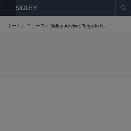
Open Menu
Ope
Sidley Advises Tenyx in Its Acquisition by Salesforce
ホーム
ニュース
breadcrumbs
SHARE