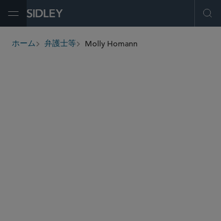
Open Menu
Ope
Molly Homann
ホーム
弁護士等
breadcrumbs
molly.homann
@sidley.com
M＆A
プライベート エクイティ