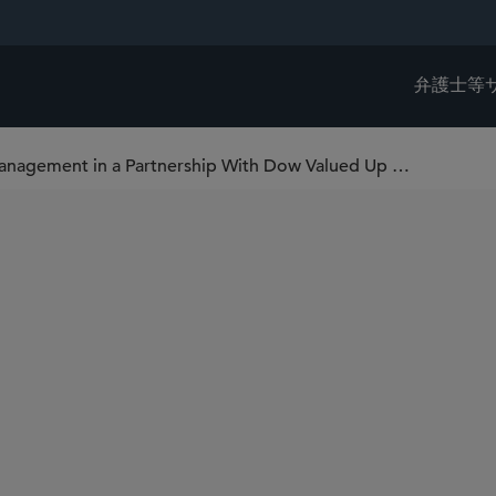
弁護士等
Sidley Represents Macquarie Asset Management in a Partnership With Dow Valued Up to US$3 Billion