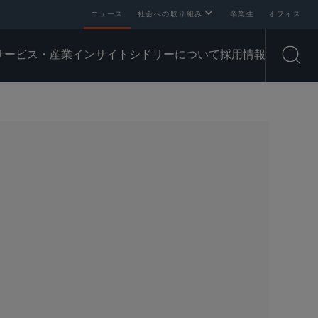
ニュース
社会への取り組み
卒業生
オフィス
サービス・産業
インサイト
シドリーについて
採用情報
Open
SHARE