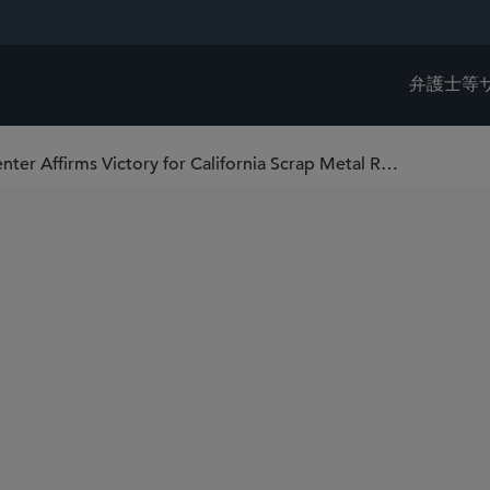
弁護士等
Sidley Client Pacific Auto Recycling Center Affirms Victory for California Scrap Metal Recyclers