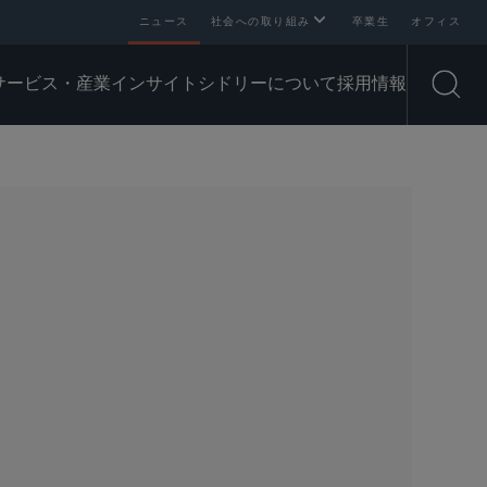
ニュース
社会への取り組み
卒業生
オフィス
サービス・産業
インサイト
シドリーについて
採用情報
Open
SHARE