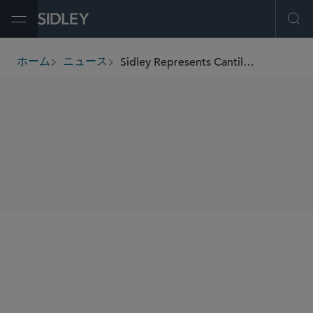
Open Menu
Ope
Sidley Represents Cantilever Group in its Minority Investment in Shelter Growth
ホーム
ニュース
breadcrumbs
SHARE