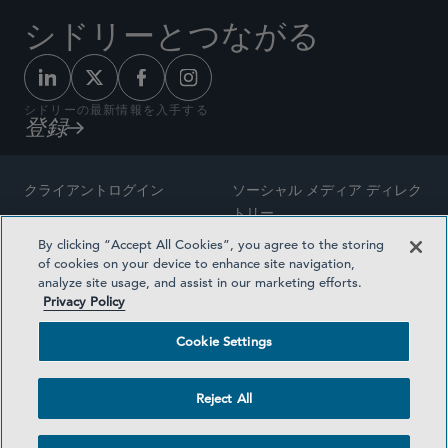
シドリーとつながる
シドリーの最新情報を入手する
登録
クライアントログイン
ソーシャル メディア ディレク
トリー
サイトマップ
By clicking “Accept All Cookies”, you agree to the storing
ご連絡先
of cookies on your device to enhance site navigation,
弁護士の広告
analyze site usage, and assist in our marketing efforts.
賞の方法論
Privacy Policy
プライバシー方針
医療保険プランの透明性
Cookie Settings
利用規約
Cookie Settings
Reject All
©2026 SIDLEY AUSTIN LLP