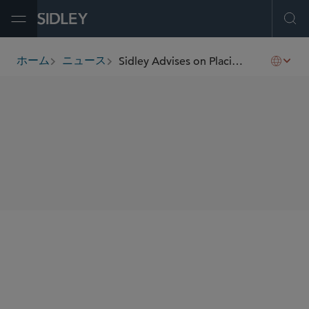
Open Menu
Ope
Sidley Advises on Placing of New Shares by InnoScience Technology
ホーム
ニュース
breadcrumbs
SHARE