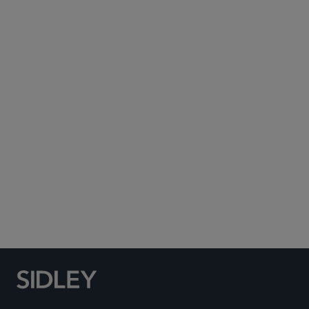
Subscribe to Sidley Publications
Social Media Directory