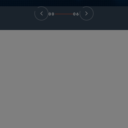
00
06
GLOBAL PRACTICE LEADER
Samir A. Gandhi
sgandhi
@sidley.com
*Only admitted to practice in New York. Not
admitted to practice in England and Wales.
ニューヨーク
+1 212 839 5684
ロンドン
+44 20 736 2045