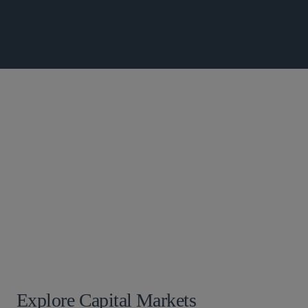
新興企業・ベンチャーキャピタル
金融サービス部門
グローバル ファイナンス
ライフサイエンス
保険
投資ファンド
M＆A
不動産投資信託
株主アクティビズムと企業防衛
Explore Capital Markets