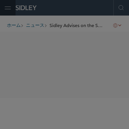
Open Menu
Ope
Sidley Advises on the Second Placing of New Shares by InnoScience (Suzhou) Technology
ホーム
ニュース
breadcrumbs
SHARE