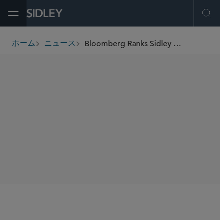
Open Menu
Ope
Bloomberg Ranks Sidley No. 1 for Shareholder Activism Defense for 6th Year in a Row With Record Number of Campaigns
ホーム
ニュース
breadcrumbs
SHARE