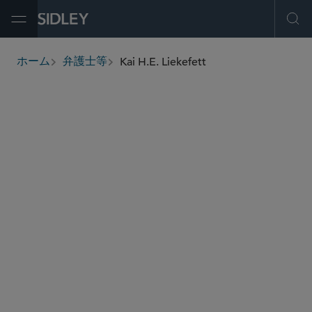
Open Menu
Ope
Kai H.E. Liekefett
ホーム
弁護士等
breadcrumbs
kliekefett
@sidley.com