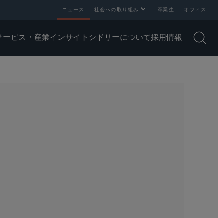
ニュース
社会への取り組み
卒業生
オフィス
サービス・産業
インサイト
シドリーについて
採用情報
Open
SHARE