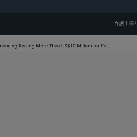
弁護士等
Sidley Represents Valius Sciences in Financing Raising More Than US$10 Million for Future Cancer Diagnostics