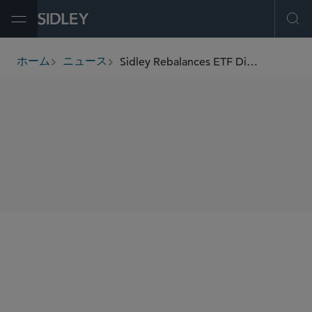
Open Menu
Ope
Sidley Rebalances ETF Dispute in Delaware Supreme Court Win
ホーム
ニュース
breadcrumbs
SHARE