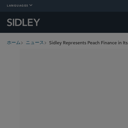
LANGUAGES
Sidley Represents Peach Finance in Its
ホーム
ニュース
breadcrumbs