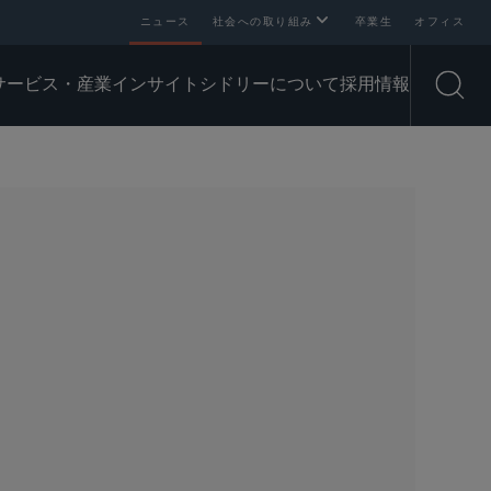
ニュース
社会への取り組み
卒業生
オフィス
サービス・産業
インサイト
シドリーについて
採用情報
Open
SHARE