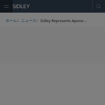
Open Menu
Ope
Sidley Represents Apono in Its Acquisition by 1Password
ホーム
ニュース
breadcrumbs
SHARE