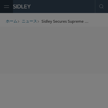
Open Menu
Ope
Sidley Secures Supreme Court Victory in Investment Company Act Appeal
ホーム
ニュース
breadcrumbs
SHARE