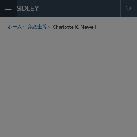
Open Menu
Ope
Charlotte K. Newell
ホーム
弁護士等
breadcrumbs
cnewell
@sidley.com
証券株主訴訟
コーポレートガバナンス
株主アクティビズムと企業防衛