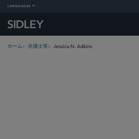
LANGUAGES
Jessica N. Adkins
ホーム
弁護士等
breadcrumbs
jadkins
@sidley.com