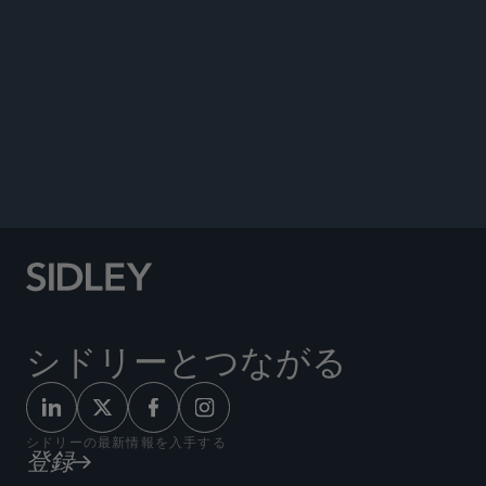
著書
ニュース
評価
Co-author, “USA — California: Trends and
Developments” chapter,
Chambers Global
Practice Guide for M&A
, April 21, 2026.
シドリーとつながる
シドリーの最新情報を入手する
登録