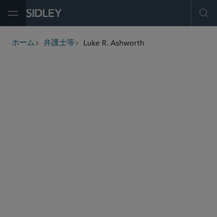
Open Menu
Ope
Luke R. Ashworth
ホーム
弁護士等
breadcrumbs
lashworth
@sidley.com
M＆A
プライベート エクイティ