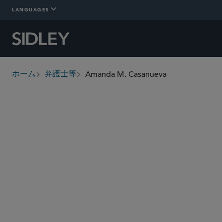
LANGUAGES
Amanda M. Casanueva
ホーム
弁護士等
breadcrumbs
acasanueva
@sidley.com