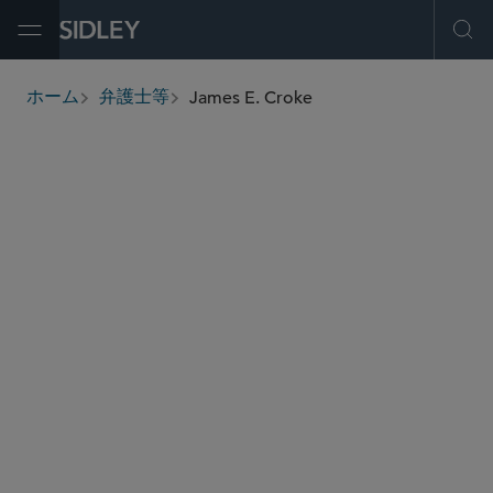
Open Menu
Ope
James E. Croke
ホーム
弁護士等
breadcrumbs
james.croke
@sidley.com
グローバル ファイナンス