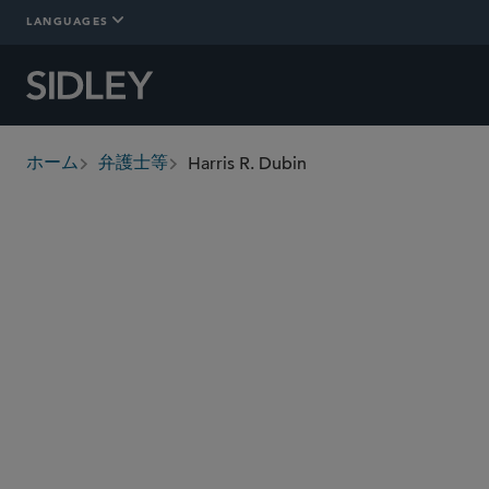
LANGUAGES
Harris R. Dubin
ホーム
弁護士等
breadcrumbs
harris.dubin
@sidley.com