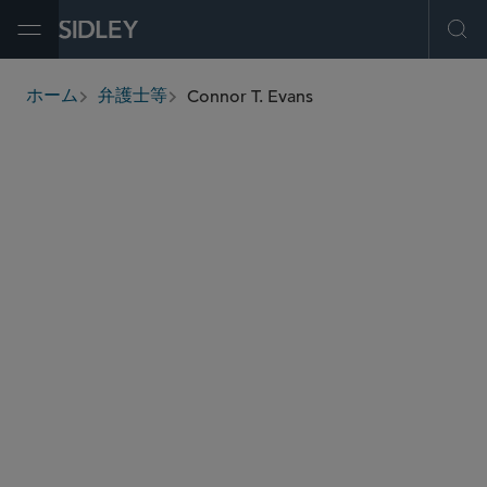
Open Menu
Ope
Connor T. Evans
ホーム
弁護士等
breadcrumbs
connor.evans
@sidley.com
不動産
事業の買収と処分
リース