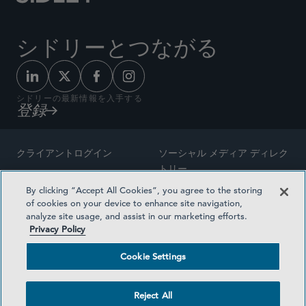
シドリーとつながる
シドリーの最新情報を入手する
登録
クライアントログイン
ソーシャル メディア ディレク
トリー
サイトマップ
By clicking “Accept All Cookies”, you agree to the storing
ご連絡先
of cookies on your device to enhance site navigation,
弁護士の広告
analyze site usage, and assist in our marketing efforts.
賞の方法論
Privacy Policy
プライバシー方針
医療保険プランの透明性
Cookie Settings
利用規約
Cookie Settings
Reject All