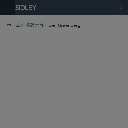
Open Menu
Ope
Jen Greenberg
ホーム
弁護士等
breadcrumbs
jen.greenberg
@sidley.com
キャピタル・マーケッツ