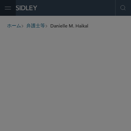
Open Menu
Ope
Danielle M. Haikal
ホーム
弁護士等
breadcrumbs
dhaikal
@sidley.com
コーポレートガバナンス
M＆A