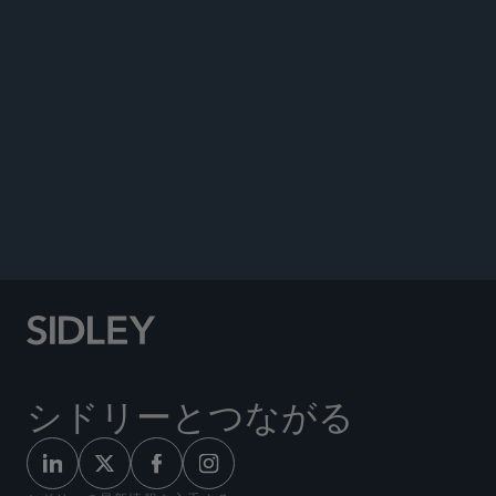
Co-author, “The “One Big Beautiful Bill” Act –
Navigating the New Energy Landscape,” Sidley
Update, July 15, 2025.
Co-author, “Legal and Commercial Trends in
Renewable Energy Development,”
PLI Chronicle:
Insights and Perspectives for the Legal
Community
, April 2023.
シドリーとつながる