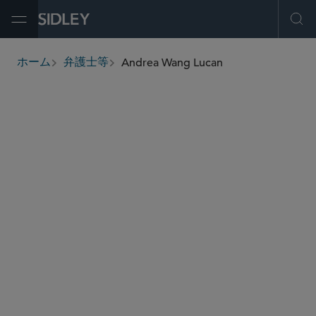
Open Menu
Ope
Andrea Wang Lucan
ホーム
弁護士等
breadcrumbs
andrea.lucan
@sidley.com
エネルギー
M＆A
インフラ・プロジェクト融資