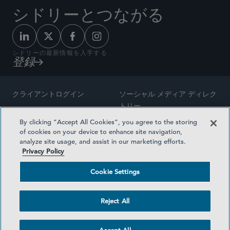
シドリーとつながる
シドリーの最新情報を入手する
登録
クライアントログイン
ソーシャル メディア ディレク
トリー
サイトマップ
By clicking “Accept All Cookies”, you agree to the storing
ご連絡先
of cookies on your device to enhance site navigation,
弁護士の広告
analyze site usage, and assist in our marketing efforts.
賞の方法論
Privacy Policy
プライバシー方針
医療保険プランの透明性
Cookie Settings
利用規約
Cookie Settings
Reject All
©2026 SIDLEY AUSTIN LLP