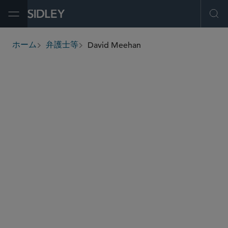
Open Menu
Ope
David Meehan
ホーム
弁護士等
breadcrumbs
dmeehan
@sidley.com
M＆A
プライベート エクイティ