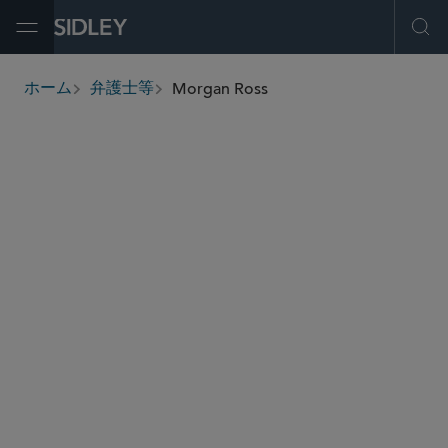
Open Menu
Ope
Morgan Ross
ホーム
弁護士等
breadcrumbs
morgan.ross
@sidley.com
税務