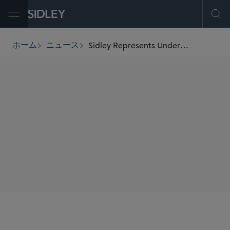
Open Menu
Ope
Sidley Represents Underwriters in Mercury General Corporation’s US$525 Million Senior Notes Offering
ホーム
ニュース
breadcrumbs
SHARE