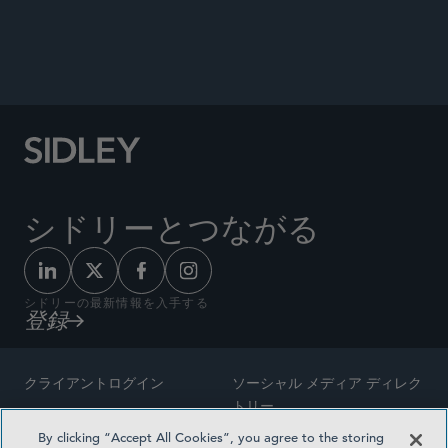
Author, “Is New Jersey’s Heightened Duty of
Candor Too Much of a Good Thing?,” 19
G.J.L.E.
951, 2006.
シドリーとつながる
シドリーの最新情報を入手する
登録
クライアントログイン
ソーシャル メディア ディレク
トリー
サイトマップ
By clicking “Accept All Cookies”, you agree to the storing
ご連絡先