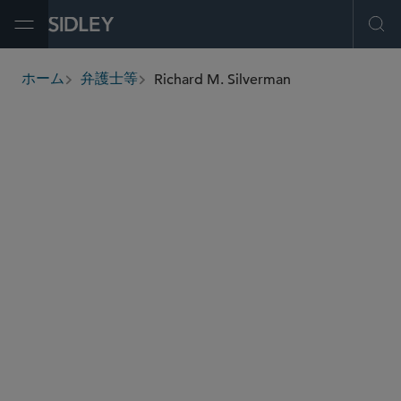
Open Menu
Ope
Richard M. Silverman
ホーム
弁護士等
breadcrumbs
rsilverman
@sidley.com