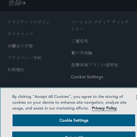
登録
クライアントログイン
ソーシャル メディア ディレク
トリー
サイトマップ
ご連絡先
弁護士の広告
賞の方法論
プライバシー方針
医療保険プランの透明性
利用規約
Cookie Settings
By clicking “Accept All Cookies”, you agree to the storing of
©2026 SIDLEY AUSTIN LLP
cookies on your device to enhance site navigation, analyze site
usage, and assist in our marketing efforts.
Privacy Policy
Cookie Settings