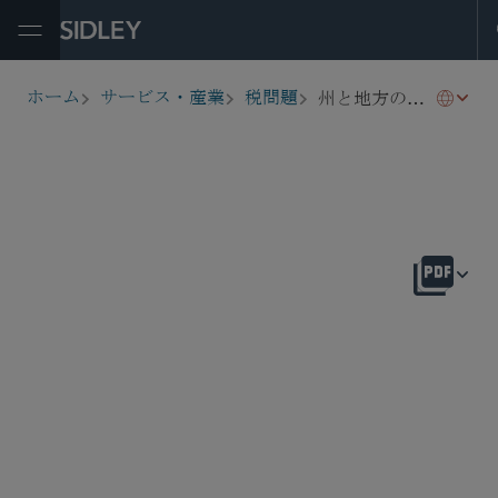
Open Menu
州と地方の税論争
ホーム
サービス・産業
税問題
breadcrumbs
概要