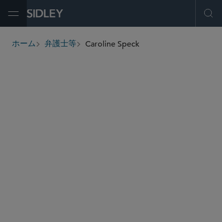
Open Menu
Ope
Caroline Speck
ホーム
弁護士等
breadcrumbs
caroline.speck
@sidley.com
エネルギー
M＆A
プライベート エクイティ