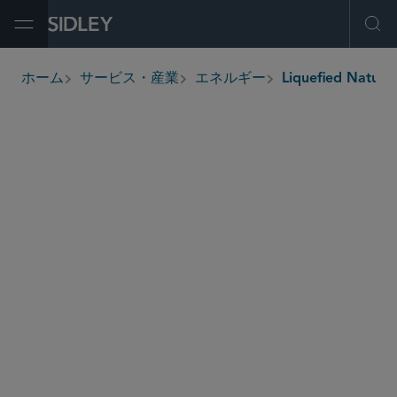
Open Menu
Ope
ホーム
サービス・産業
エネルギー
Liquefied Natura
breadcrumbs
– The buyer in
Everett Marine Terminal (Boston)
the sale of the Everett LNG Terminal. Separately,
its LNG supply arrangements.
– Sempra in the development of
Costa Azul LNG
an LNG regasification facility in Baja California,
Mexico, including drafting and negotiating a DES