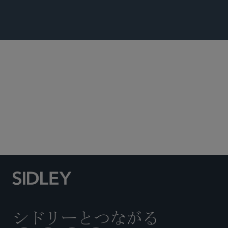
Emerging Health Technology and Products
環境
グローバル 仲裁・貿易・アドボカシー
製造物責任と大規模不法行為
テクノロジー/知財取引
シドリーとつながる