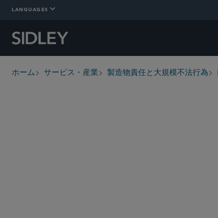
LANGUAGES
ホーム
サービス・産業
製造物責任と大規模不法行為
breadcrumbs
概要
Who We Are