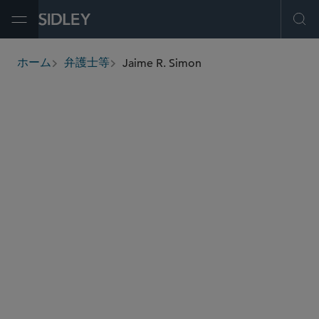
Open Menu
Ope
Jaime R. Simon
ホーム
弁護士等
breadcrumbs
jaime.simon
@sidley.com
商取引に関する訴訟及び紛争処理
製造物責任と大規模不法行為
消費者規制・州検事総長