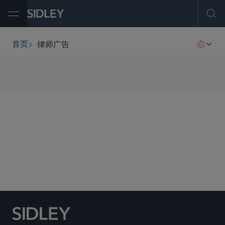
Open Menu
Ope
律师广告
首页
breadcrumbs
SHARE