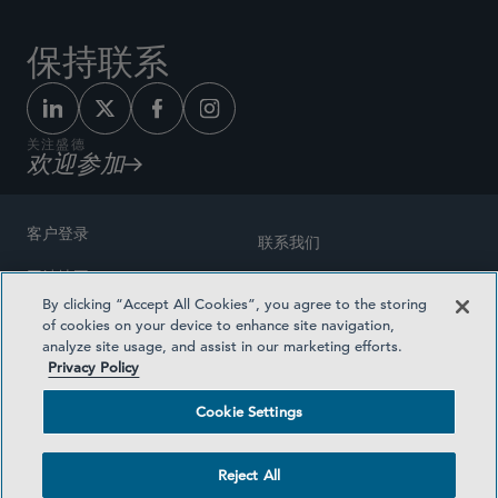
保持联系
关注盛德
欢迎参加
客户登录
联系我们
网站地图
奖励方式
By clicking “Accept All Cookies”, you agree to the storing
律师广告
of cookies on your device to enhance site navigation,
医疗计划透明度
analyze site usage, and assist in our marketing efforts.
隐私政策
Privacy Policy
沪ICP备19003131号-1
条款及细则
Cookie Settings
Cookie Settings
社交媒体目录
Reject All