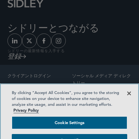
シドリーとつながる
シドリーの最新情報を入手する
登録
クライアントログイン
ソーシャル メディア ディレク
トリー
サイトマップ
By clicking “Accept All Cookies”, you agree to the storing
ご連絡先
of cookies on your device to enhance site navigation,
弁護士の広告
analyze site usage, and assist in our marketing efforts.
賞の方法論
Privacy Policy
プライバシー方針
医療保険プランの透明性
Cookie Settings
利用規約
Cookie Settings