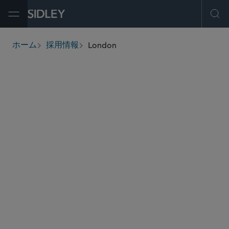
Open Menu
Ope
London
ホーム
採用情報
breadcrumbs
CULTURE
SHARE