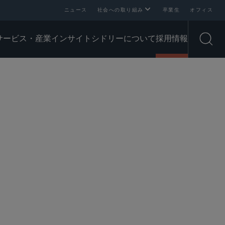
ニュース
社会への取り組み
卒業生
オフィス
サービス・産業
インサイト
シドリーについて
採用情報
Open
SHARE