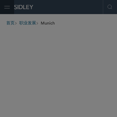
Open Menu
Ope
Munich
首页
职业发展
breadcrumbs
SHARE