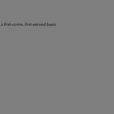
a first-come, first-served basis.
bate