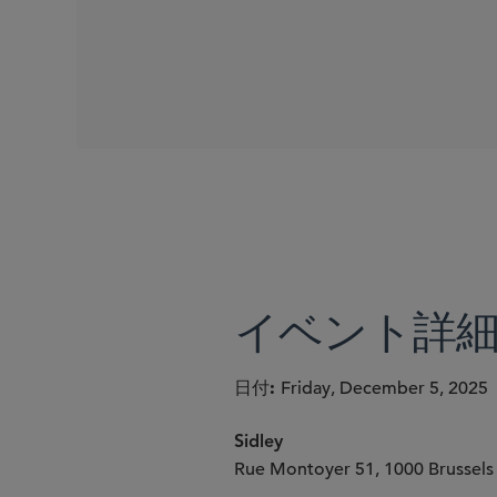
SIDLEY SPEAKERS
Jennifer J. Clark
Elisabetta Righini
Maarten Meulenbelt
イベント詳
日付
Friday, December 5, 2025
Sidley
Rue Montoyer 51, 1000 Brussels