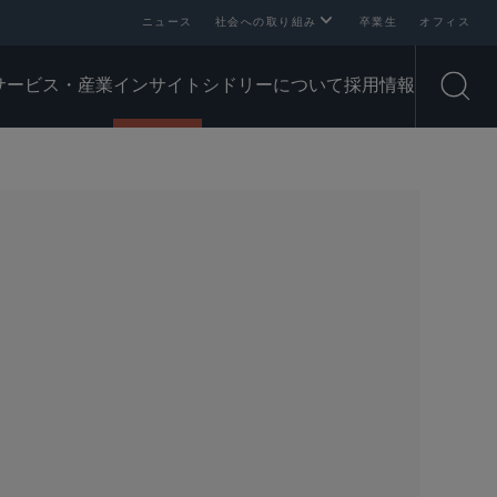
ニュース
社会への取り組み
卒業生
オフィス
サービス・産業
インサイト
シドリーについて
採用情報
Open
SHARE