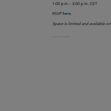
1:00 p.m. - 3:00 p.m. CET
RSVP
.
here
Space is limited and available on 
A New Forum for Insightful De