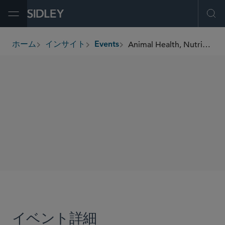
Open Menu
Ope
Animal Health, Nutrition & Technology Innovation – Shaping the Future of Animal Health
ホーム
インサイト
Events
breadcrumbs
SHARE
イベント詳細