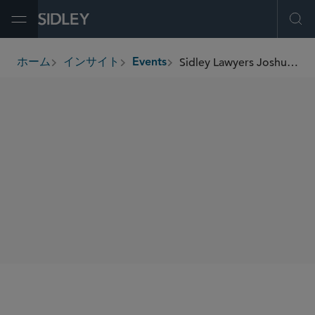
Open Menu
Ope
Sidley Lawyers Joshua Hofheimer and Dino LaVerghetta to Speak at Doon Insights' Ag & Food Tech 13 Workshop
ホーム
インサイト
Events
breadcrumbs
SHARE