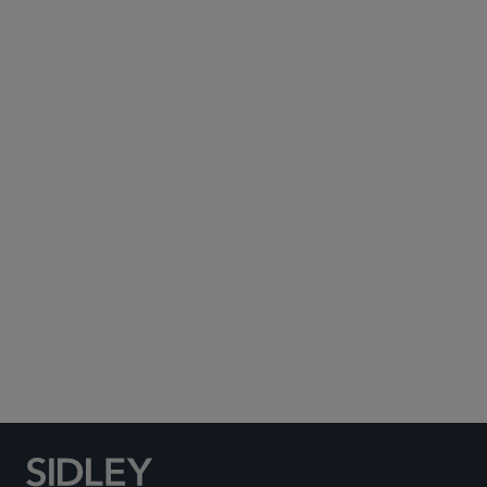
Subscribe to Sidley Publications
Social Media Directory