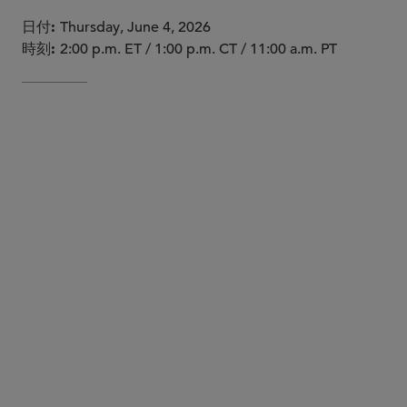
日付
Thursday, June 4, 2026
時刻
2:00 p.m. ET / 1:00 p.m. CT / 11:00 a.m. PT
chevents@sidley.com
Please note this webinar is not eligible for CLE credit.