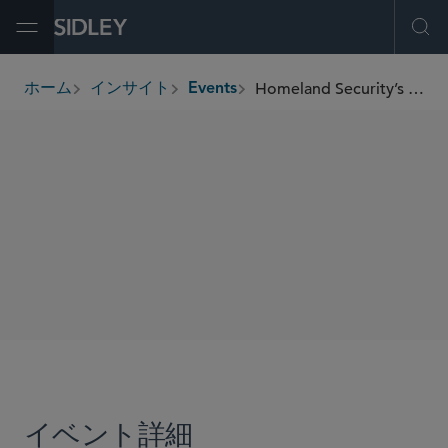
Open Menu
Ope
Homeland Security’s New Adjustment of Status Memo — What Employers Need to Know
ホーム
インサイト
Events
breadcrumbs
SHARE
イベント詳細