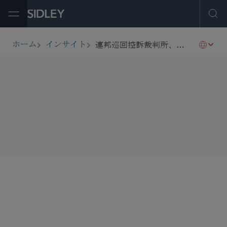
Open Menu
Ope
連邦巡回控訴裁判所、特定の医薬品に関する政府の貿易協定法基準の解釈を否定
ホーム
インサイト
breadcrumbs
SHARE