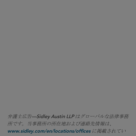
More
弁護士広告—Sidley Austin LLP はグローバルな法律事務
所です。当事務所の所在地および連絡先情報は、
に掲載されてい
www.sidley.com/en/locations/offices