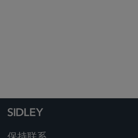
Subscribe to Sidley Publications
Social Media Directory
保持联系