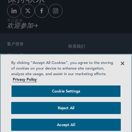
关注盛德
欢迎参加
客户登录
联系我们
网站地图
奖励方式
By clicking “Accept All Cookies”, you agree to the storing
律师广告
of cookies on your device to enhance site navigation,
医疗计划透明度
analyze site usage, and assist in our marketing efforts.
隐私政策
Privacy Policy
沪ICP备19003131号-1
条款及细则
Cookie Settings
Cookie Settings
社交媒体目录
Reject All
©2026 SIDLEY AUSTIN LLP
Accept All