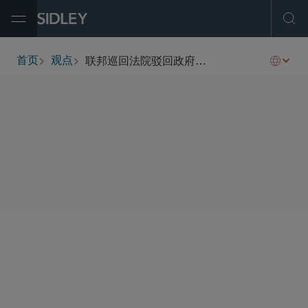
Open Menu
Ope
联邦巡回法院驳回政府对《贸易协定法》中对特定药品标准的解释
首页
观点
breadcrumbs
SHARE