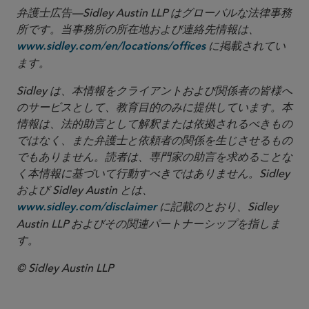
弁護士広告—Sidley Austin LLP はグローバルな法律事務
所です。当事務所の所在地および連絡先情報は、
に掲載されてい
www.sidley.com/en/locations/offices
ます。
Sidley は、本情報をクライアントおよび関係者の皆様へ
のサービスとして、教育目的のみに提供しています。本
情報は、法的助言として解釈または依拠されるべきもの
ではなく、また弁護士と依頼者の関係を生じさせるもの
でもありません。読者は、専門家の助言を求めることな
く本情報に基づいて行動すべきではありません。Sidley
および Sidley Austin とは、
に記載のとおり、Sidley
www.sidley.com/disclaimer
Austin LLP およびその関連パートナーシップを指しま
す。
© Sidley Austin LLP