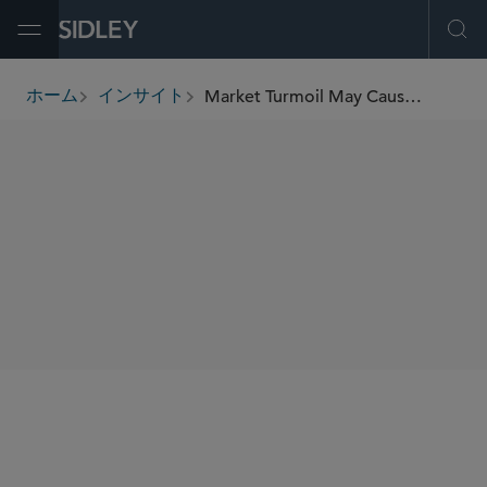
Open Menu
Ope
Market Turmoil May Cause Fund Managers to Breach Commodity Pool Operator Exemption Thresholds
ホーム
インサイト
breadcrumbs
SHARE