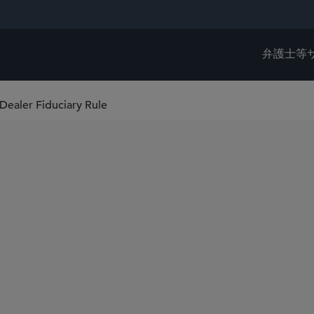
弁護士等
Dealer Fiduciary Rule