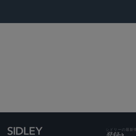
Subscribe to Sidley Pub
シドリーの最新
登録