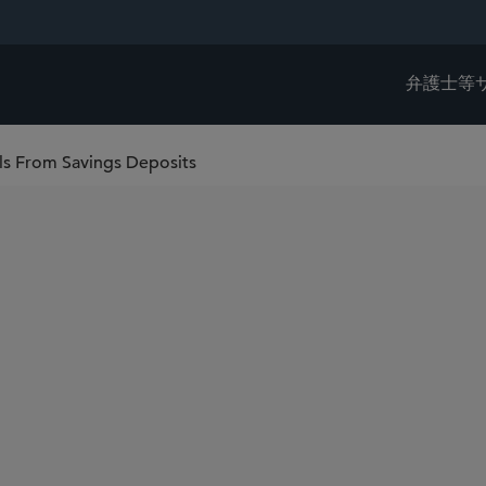
弁護士等
ls From Savings Deposits