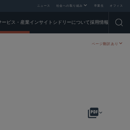
ニュース
社会への取り組み
卒業生
オフィス
サービス・産業
インサイト
シドリーについて
採用情報
Open
ページ翻訳あり