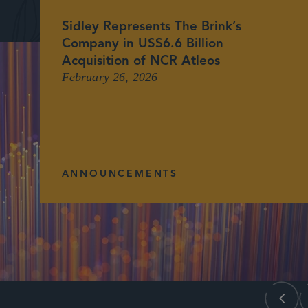
Sidley Represents The Brink’s
Company in US$6.6 Billion
Acquisition of NCR Atleos
February 26, 2026
ANNOUNCEMENTS