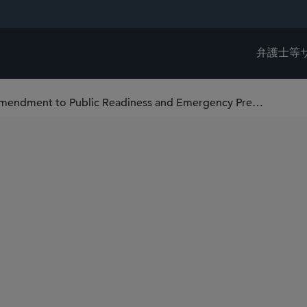
弁護士等
HHS Issues Advisory Opinion and Amendment to Public Readiness and Emergency Preparedness Act Declaration